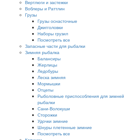
Вертлюги и застежки
Воблеры и Раттлин
Грузы
Грузы оснасточные
Джигголовки
Наборы грузил
Посмотреть все
Запасные части для рыбалки
Зимняя рыбалка
Балансиры
Жерлицы
Ледобуры
Леска зимняя
Мормышки
Отцепы
Рыболовные приспособления для зимней
рыбалки
Сани-Волокуши
Сторожки
Удочки зимние
Шнуры плетенные зимние
Посмотреть все
Катушки