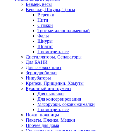
Безмен, весы
Веревки, Шнуры, Тросы
Веревки
Нити
Стяжки
Трос металлополимерный
Фалы
Шнуры
Шпагат
Посмотреть все
Дистилляторы, Сепараторы
Для БАНИ
Для газовых плит
Зернодробилки
Инкубаторы
Крепеж, Прищепки, Хомуты
Кухонный инструмент
Для выпечки
Для консервирования
Мясорубки, соковыжималки
Посмотреть все
Ножи, ножницы
Пакеты, Пленка, Мешки
Прочее для дома
Средства от насекомых и грызунов