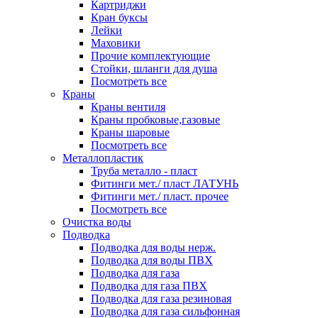
Картриджи
Кран буксы
Лейки
Маховики
Прочие комплектующие
Стойки, шланги для душа
Посмотреть все
Краны
Краны вентиля
Краны пробковые,газовые
Краны шаровые
Посмотреть все
Металлопластик
Труба металло - пласт
Фитинги мет./ пласт ЛАТУНЬ
Фитинги мет./ пласт. прочее
Посмотреть все
Очистка воды
Подводка
Подводка для воды нерж.
Подводка для воды ПВХ
Подводка для газа
Подводка для газа ПВХ
Подводка для газа резиновая
Подводка для газа сильфонная