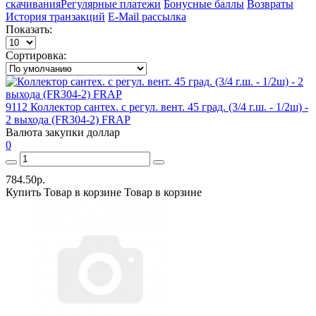
скачивания
Регулярные платежи
Бонусные баллы
Возвраты
История транзакций
E-Mail рассылка
Показать:
Сортировка:
9112 Коллектор сантех. с регул. вент. 45 град. (3/4 г.ш. - 1/2ш) -
2 выхода (FR304-2) FRAP
Валюта закупки
доллар
0
784.50р.
Купить
Товар в корзине
Товар в корзине