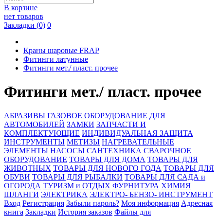
В корзине
нет товаров
Закладки (0)
0
Краны шаровые FRAP
Фитинги латунные
Фитинги мет./ пласт. прочее
Фитинги мет./ пласт. прочее
АБРАЗИВЫ
ГАЗОВОЕ ОБОРУДОВАНИЕ
ДЛЯ
АВТОМОБИЛЕЙ
ЗАМКИ
ЗАПЧАСТИ И
КОМПЛЕКТУЮЩИЕ
ИНДИВИДУАЛЬНАЯ ЗАЩИТА
ИНСТРУМЕНТЫ
МЕТИЗЫ
НАГРЕВАТЕЛЬНЫЕ
ЭЛЕМЕНТЫ
НАСОСЫ
САНТЕХНИКА
СВАРОЧНОЕ
ОБОРУДОВАНИЕ
ТОВАРЫ ДЛЯ ДОМА
ТОВАРЫ ДЛЯ
ЖИВОТНЫХ
ТОВАРЫ ДЛЯ НОВОГО ГОДА
ТОВАРЫ ДЛЯ
ОБУВИ
ТОВАРЫ ДЛЯ РЫБАЛКИ
ТОВАРЫ ДЛЯ САДА и
ОГОРОДА
ТУРИЗМ и ОТДЫХ
ФУРНИТУРА
ХИМИЯ
ШЛАНГИ
ЭЛЕКТРИКА
ЭЛЕКТРО- БЕНЗО- ИНСТРУМЕНТ
Вход
Регистрация
Забыли пароль?
Моя информация
Адресная
книга
Закладки
История заказов
Файлы для