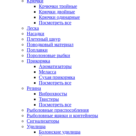
Крючки
Крчючки тройные
Крючки двойные
Крючки одинарные
Посмотреть все
Леска
Насадки
Плетеный шнур
Поводковый материал
Поплавки
Поролоновые рыбки
Прикормка
Ароматизаторы
Меласса
Сухая прикормка
Посмотреть все
Резина
Виброхвосты
Твистеры
Посмотреть все
Рыболовные приспособления
Рыболовные ящики и контейнеры
Сигнализаторы
Удилища
Болонские удилища